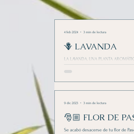
4 feb 2024
3 min de lectura
🪻 LAVANDA
LA LAVANDA, UNA PLANTA AROMÁTIC
es una planta aromática endémica de
SUS PROPIEDADES....
9 dic 2023
3 min de lectura
🎅🏼 FLOR DE P
Se acabó desacerse de tu flor de Pa