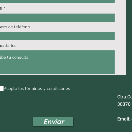
il
ero de teléfono
entarios
Acepto los términos y condiciones
Ctra.C
30370
Email:
Enviar