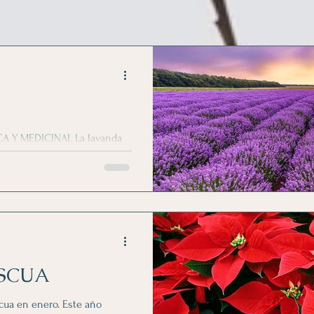
A Y MEDICINAL La lavanda
 la costa Mediterránea . ⛑️
ASCUA
scua en enero. Este año