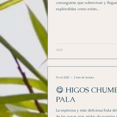
conseguirás que sobrevivan y llegue
espléndidas como están...
10 oct 2022
2 min de lectura
😋 HIGOS CHUM
PALA
La espinosa y más deliciosa fruta del
de las zonas más áridas de nuestro 