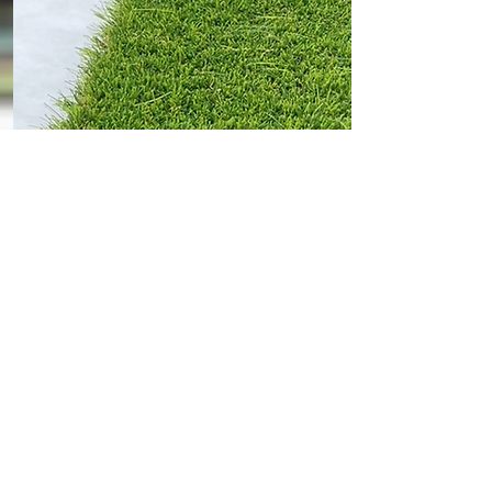
Information
Gras
künstlich
Klicken Sie, um den Text zu
bearbeiten und die
Informationen hinzuzufügen, die
Sie hervorheben möchten.