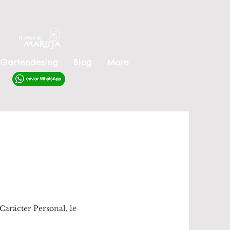
Gartendesing
Blog
More
arácter Personal, le