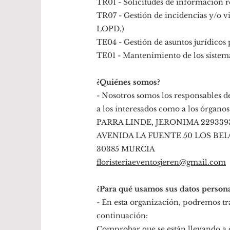
TR01 - Solicitudes de información r
TR07 - Gestión de incidencias y/o v
LOPD.)
TE04 - Gestión de asuntos jurídicos 
TE01 - Mantenimiento de los sistema
¿Quiénes somos?
- Nosotros somos los responsables de
a los interesados como a los órganos
PARRA LINDE, JERONIMA 229339
AVENIDA LA FUENTE 50 LOS BE
30385 MURCIA
floristeriaeventosjeren@gmail.com
¿Para qué usamos sus datos persona
- En esta organización, podremos tra
continuación:
Comprobar que se están llevando a ca