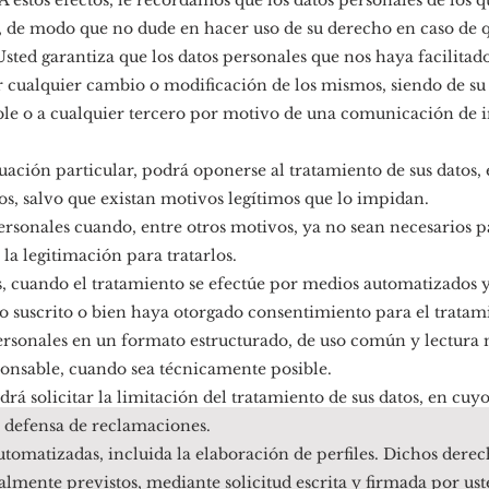
. A estos efectos, le recordamos que los datos personales de los
ad, de modo que no dude en hacer uso de su derecho en caso de 
ted garantiza que los datos personales que nos haya facilitado
r cualquier cambio o modificación de los mismos, siendo de su
ble o a cualquier tercero por motivo de una comunicación de 
uación particular, podrá oponerse al tratamiento de sus datos,
tos, salvo que existan motivos legítimos que lo impidan.
personales cuando, entre otros motivos, ya no sean necesarios pa
la legitimación para tratarlos.
tos, cuando el tratamiento se efectúe por medios automatizados 
o suscrito o bien haya otorgado consentimiento para el tratami
personales en un formato estructurado, de uso común y lectura 
onsable, cuando sea técnicamente posible.
rá solicitar la limitación del tratamiento de sus datos, en cuy
a defensa de reclamaciones.
tomatizadas, incluida la elaboración de perfiles. Dichos derec
almente previstos, mediante solicitud escrita y firmada por ust