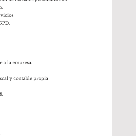
o.
vicios.
RGPD.
e a la empresa.
iscal y contable propia
8.
.