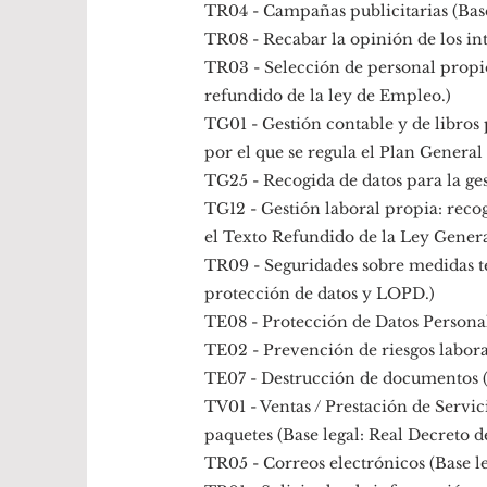
TR04 - Campañas publicitarias (Base
TR08 - Recabar la opinión de los in
TR03 - Selección de personal propio 
refundido de la ley de Empleo.)
TG01 - Gestión contable y de libros 
por el que se regula el Plan General
TG25 - Recogida de datos para la ges
TG12 - Gestión laboral propia: recog
el Texto Refundido de la Ley General
TR09 - Seguridades sobre medidas té
protección de datos y LOPD.)
TE08 - Protección de Datos Personal
TE02 - Prevención de riesgos labora
TE07 - Destrucción de documentos (
TV01 - Ventas / Prestación de Servic
paquetes (Base legal: Real Decreto d
TR05 - Correos electrónicos (Base l