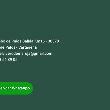
abo de Palos Salida Km16 - 30370
 de Palos - Cartagena
elviverodemaruja@gmail.com
8 56 39 05