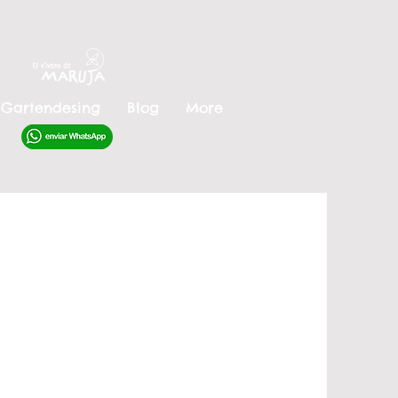
Gartendesing
Blog
More