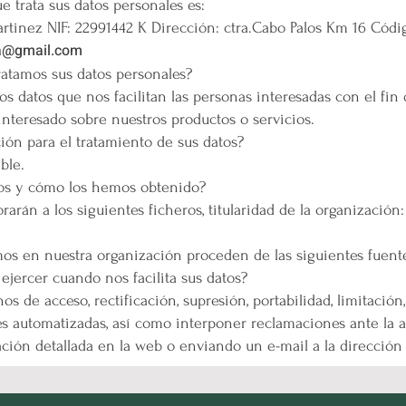
e trata sus datos personales es:
tinez NIF: 22991442 K Dirección: ctra.Cabo Palos Km 16 Códig
ja@gmail.com
nalidad tratamos sus datos personales?
os datos que nos facilitan las personas interesadas con el fin 
interesado sobre nuestros productos o servicios.
itimación para el tratamiento de sus datos?
ble.
s tratamos y cómo los hemos obtenido?
rarán a los siguientes ficheros, titularidad de la organización
mos en nuestra organización proceden de las siguientes fuente
ede ejercer cuando nos facilita sus datos?
s de acceso, rectificación, supresión, portabilidad, limitación,
s automatizadas, así como interponer reclamaciones ante la a
ación detallada en la web o enviando un e-mail a la dirección 