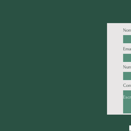
Nom
Ema
Num
Com