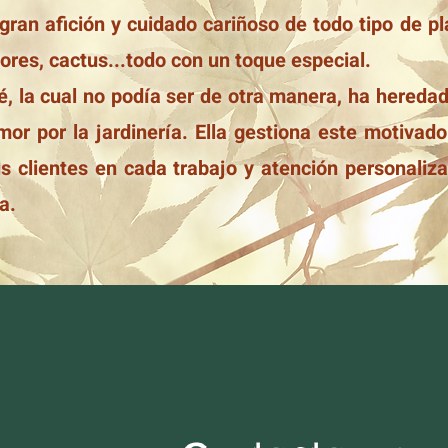
gran afición y cuidado cariñoso de todo tipo de p
ores, cactus...todo con un toque especial.
é, la cual no podía ser de otra manera, ha hereda
mor por la jardinería. Ella gestiona este motivado
s clientes en cada trabajo y atención personaliza
ia.