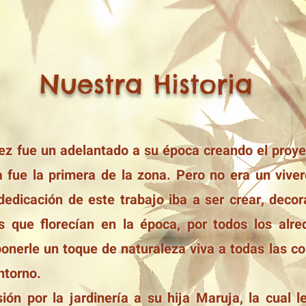
Nuestra Historia
ez fue un adelantado a su época creando el proye
a fue la primera de la zona. Pero no era un vive
dedicación de este trabajo iba a ser crear, decora
es que florecían en la época, por todos los al
ponerle un toque de naturaleza viva a todas las c
ntorno.
sión por la jardinería a su hija Maruja, la cual