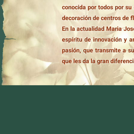
conocida por todos por su 
decoración de centros de fl
En la actualidad Maria Jos
espíritu de innovación y a
pasión, que transmite a su
que les da la gran diferenc