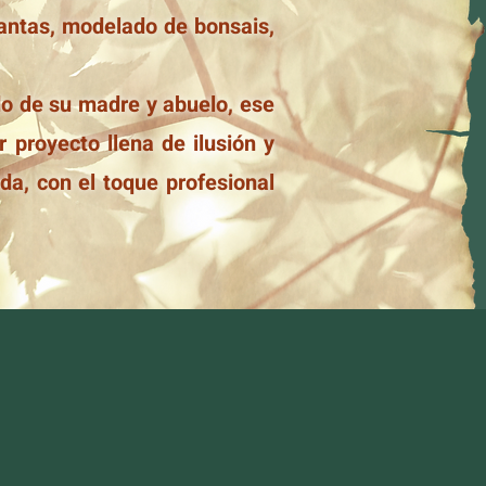
lantas, modelado de bonsais,
do de su madre y abuelo, ese
r proyecto llena de ilusión y
da, con el toque profesional